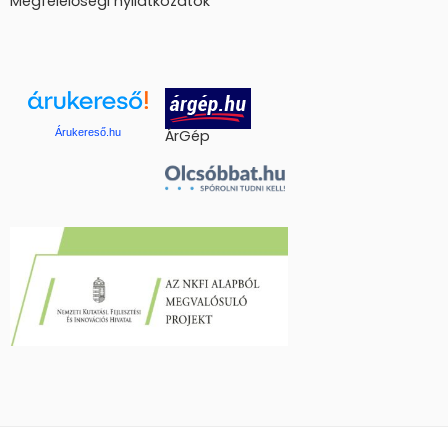
Megfelelőségi nyilatkozatok
Árukereső.hu
ÁrGép