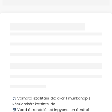
VIVAMAX FITTNES
LINE DINAMIKUS
ÜLŐPÁRNA 1X
Elfogyott
érdeklődik jelenleg
Megosztás
Várható szállítási idő: akár 1 munkanap |
Részletekért kattints ide
Vedd át rendelésed ingyenesen átvételi