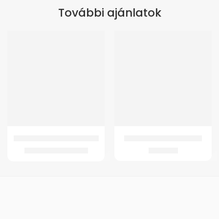
További ajánlatok
-10%
GMed JC-2001 Ilka Betegágy
GMed Harántemelő betét
89.982
Ft
2.764
Ft
99.982
Ft