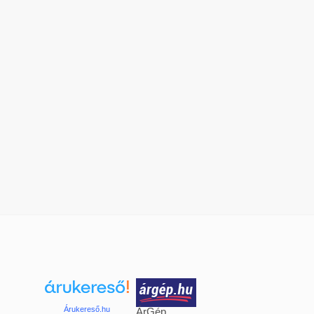
Árukereső.hu
ÁrGép