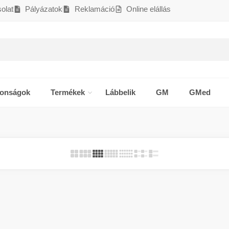
olat
Pályázatok
Reklamáció
Online elállás
donságok
Termékek
Lábbelik
GM
GMed