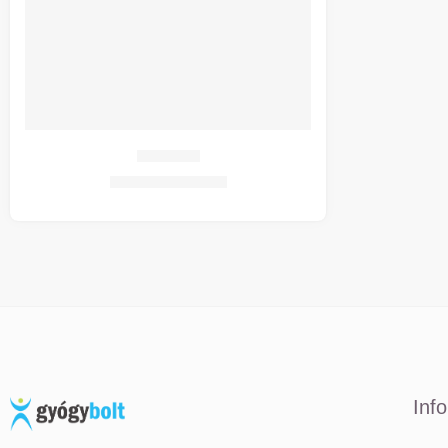
Scholl Pop
2.940
Ft
7.372
Ft
Inf