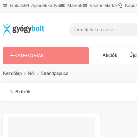
Rólunk
Ajándékkártya
Márkák
Viszonteladók
Kapcs
Ajándékkártya
Reklamáció
Kapcsolat
Akciók
Új
KATEGÓRIÁK
Kezdőlap
Női
Strandpapucs
Szűrők
AKCIÓ