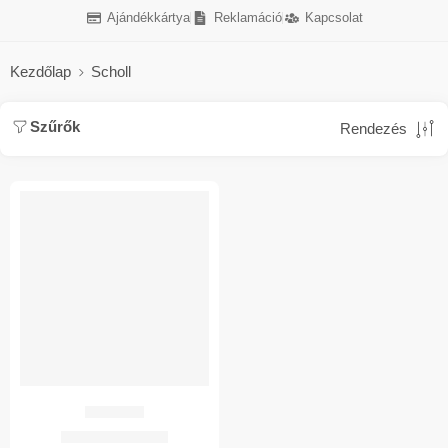
Ajándékkártya
Reklamáció
Kapcsolat
Kezdőlap
Scholl
Szűrők
Rendezés
AKCIÓ
Scholl Pop
2.940
Ft
7.372
Ft