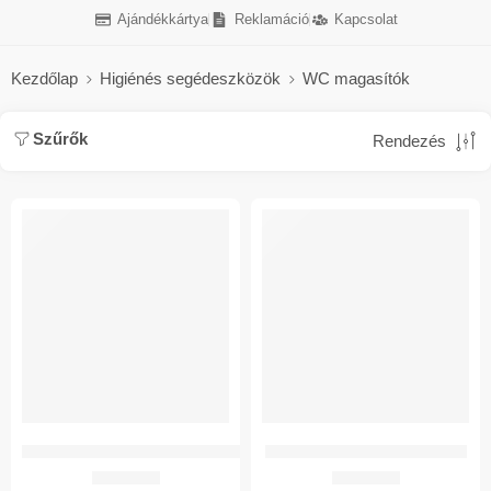
Ajándékkártya
Reklamáció
Kapcsolat
Kezdőlap
Higiénés segédeszközök
WC magasítók
Szűrők
Rendezés
GM WC Magasító 10 cm – fedél nélkül
GM WC Magasító 10 cm – fedéllel
13.245
Ft
13.245
Ft