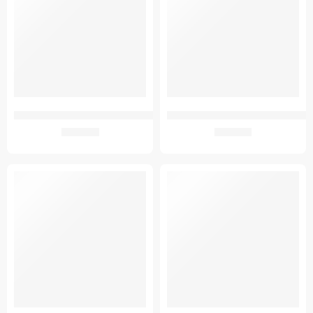
GMED 126 156A MANDZSETTA VÉRNYOMÁSMÉRŐHÖZ NORMAL EXTRA 22
GMED 126 VÉRNYOMÁSMÉRŐ ADAP
2.366
Ft
1.811
Ft