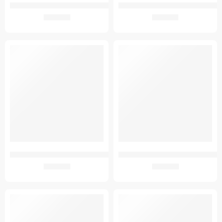
GMed 126 Automata felkaros vérnyomásmérő
GMed Adapter BP660A és BPCB0A-3
8.703
Ft
1.811
Ft
GMED 126 156A MANDZSETTA VÉRNYOMÁSMÉRŐHÖZ 17-22CM GYEREK
GMED 126 156A MANDZSETTA VÉR
1.430
Ft
2.686
Ft