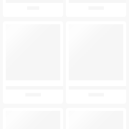
GM Kontroll oldat Vércukormérőhöz CS-201
GM Tesztcsík Vércukormérőhöz BS-60
896
Ft
3.092
Ft
ÚJ
GMED CONTEC 08C VÉRNYOMÁSMÉRŐ FELKAROS BESZÉLŐ
GM Bluetoothos Vércukorszintmérő F
7.288
Ft
3.840
Ft
ÚJ
ÚJ