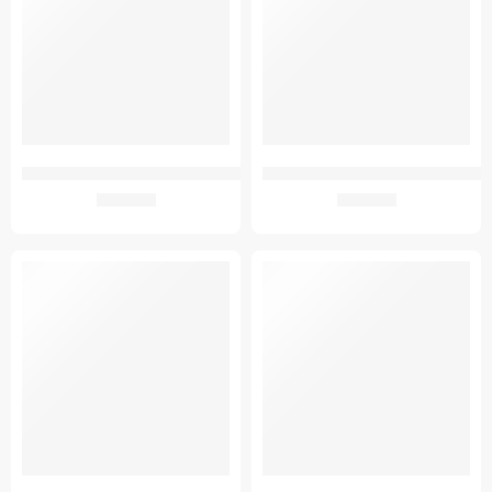
GM Bluetoothos Vércukorszintmérő Fekete BG-710B
GMed Gyermek és csecsemő pulzoxi
3.840
Ft
7.051
Ft
ÚJ