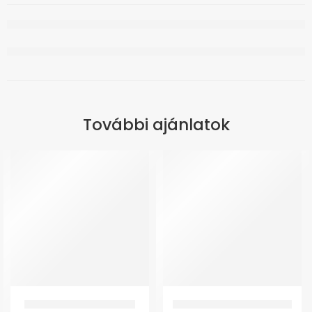
További ajánlatok
GMed Hh655 Ágyasztal Fix
GMed Bambusz bokaszorító