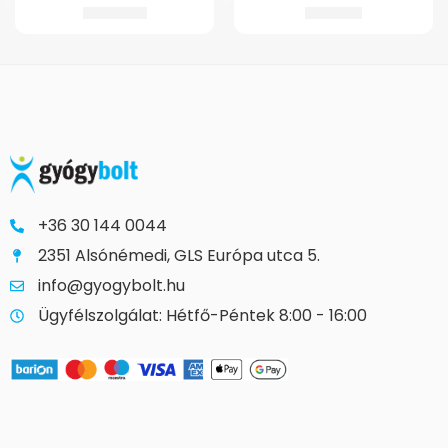
21.148
Ft
1.457
Ft
+36 30 144 0044
2351 Alsónémedi, GLS Európa utca 5.
info@gyogybolt.hu
Ügyfélszolgálat: Hétfő-Péntek 8:00 - 16:00