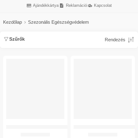
Ajándékkártya
Reklamáció
Kapcsolat
Kezdőlap
Szezonális Egészségvédelem
Szűrők
Rendezés
AKCIÓ
AKCIÓ
Avital Ad Térdharisnya I. Kompressziós
Avital Ad Térdharisnya II. Kompresszió
514
Ft
864
Ft
2.570
Ft
4.318
Ft