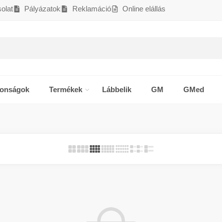
olat
Pályázatok
Reklamáció
Online elállás
donságok
Termékek
Lábbelik
GM
GMed