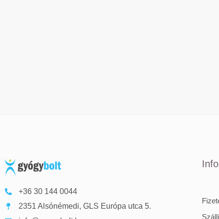
Inf
+36 30 144 0044
Fize
2351 Alsónémedi, GLS Európa utca 5.
Száll