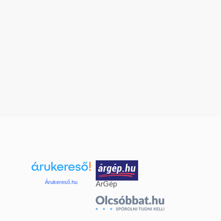
Árukereső.hu
ÁrGép