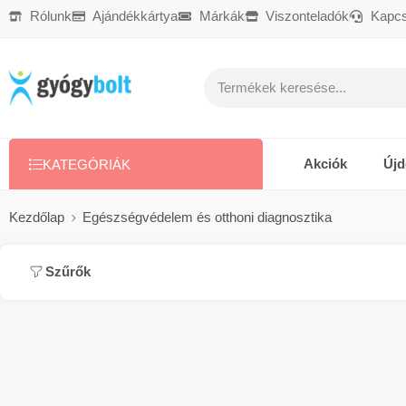
Rólunk
Ajándékkártya
Márkák
Viszonteladók
Kapcs
Ajándékkártya
Reklamáció
Kapcsolat
Akciók
Új
KATEGÓRIÁK
Kezdőlap
Egészségvédelem és otthoni diagnosztika
Szűrők