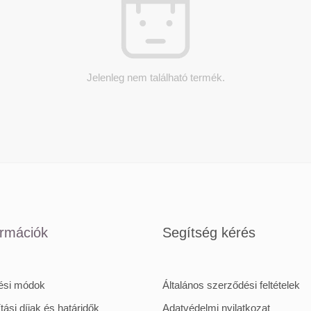
Jelenleg nem található termék.
ormációk
Segítség kérés
tési módok
Általános szerződési feltételek
ítási díjak és határidők
Adatvédelmi nyilatkozat