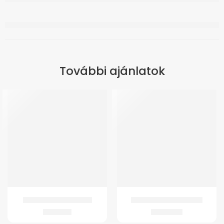
További ajánlatok
ÚJ
GMed Jégtömlő 28 cm
GMed Vágható tépőzár
1.674
Ft
4.030
Ft