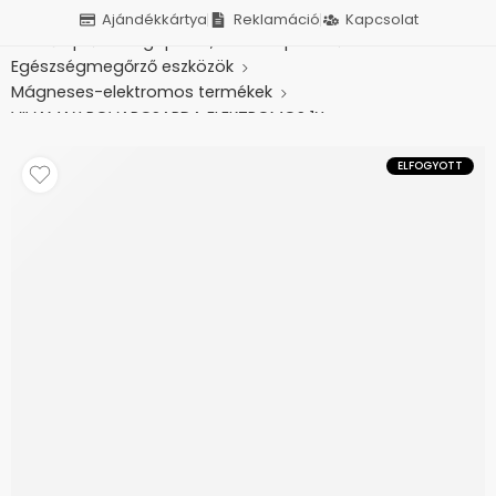
Ajándékkártya
Reklamáció
Kapcsolat
Kezdőlap
Betegápolás, otthonápolás
Egészségmegőrző eszközök
Mágneses-elektromos termékek
VIVAMAX ROVARCSAPDA ELEKTROMOS 1X
ELFOGYOTT