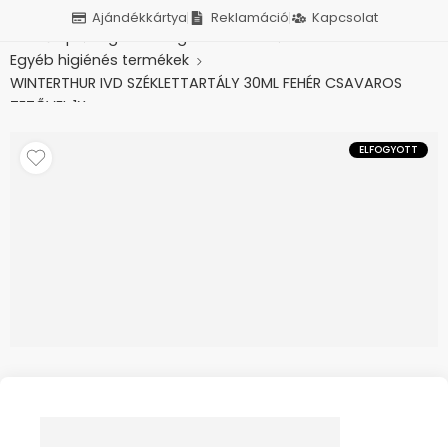
Ajándékkártya
Reklamáció
Kapcsolat
Kezdőlap
Higiénés segédeszközök
Egyéb higiénés termékek
WINTERTHUR IVD SZÉKLETTARTÁLY 30ML FEHÉR CSAVAROS
TETŐVEL 1X
ELFOGYOTT
WINTERTHUR IVD