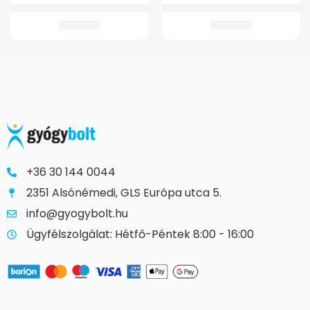
GM 21 Fémstabilizálású bokarögzítő-rugalmas
Markolat Szil.Könyökm.Opticomfor
6.783
Ft
3.789
Ft
+36 30 144 0044
2351 Alsónémedi, GLS Európa utca 5.
info@gyogybolt.hu
Ügyfélszolgálat: Hétfő-Péntek 8:00 - 16:00