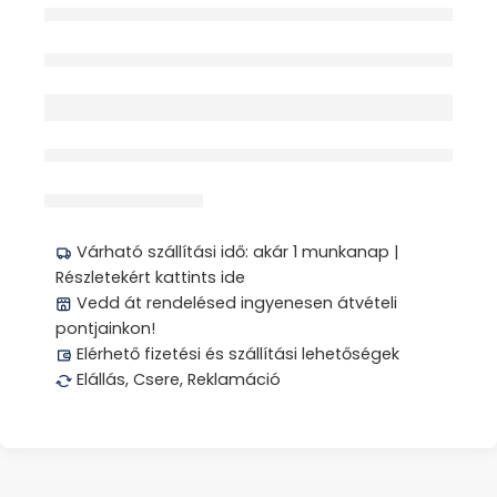
SZÉKLETTARTÁLY
30ML FEHÉR
Elfogyott
CSAVAROS TETŐVEL
1X
érdeklődik jelenleg
Megosztás
Várható szállítási idő: akár 1 munkanap |
Részletekért kattints ide
Vedd át rendelésed ingyenesen átvételi
pontjainkon!
Elérhető fizetési és szállítási lehetőségek
Elállás, Csere, Reklamáció