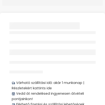
SZÉKLETTARTÁLY
KOMPLETT 1X
POSTÁZHATÓ
Elfogyott
érdeklődik jelenleg
Megosztás
Várható szállítási idő: akár 1 munkanap |
Részletekért kattints ide
Vedd át rendelésed ingyenesen átvételi
pontjainkon!
Elérhető fizetési és szállítási lehetőségek