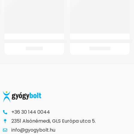
GMed Gyerek kartartó heveder fekete-narancs
GM 4300 Kerekesszék (adapteres)
3.105
Ft
90.378
Ft
+36 30 144 0044
2351 Alsónémedi, GLS Európa utca 5.
info@gyogybolt.hu