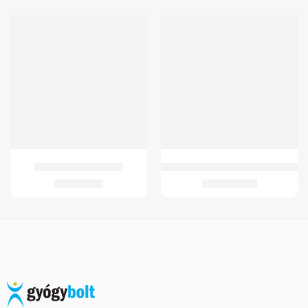
GM 4258 Acél rollátor
GMed JC-E2001LN Kála Betegágy
34.899
Ft
260.407
Ft