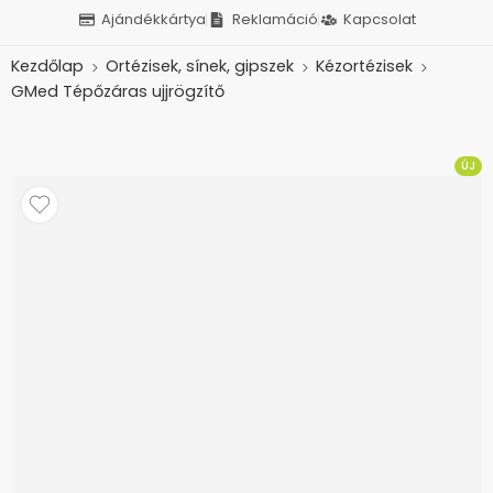
Ajándékkártya
Reklamáció
Kapcsolat
Kezdőlap
Ortézisek, sínek, gipszek
Kézortézisek
GMed Tépőzáras ujjrögzítő
ÚJ