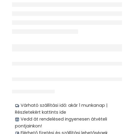
érdeklődik jelenleg
Megosztás
Várható szállítási idő: akár 1 munkanap |
Részletekért kattints ide
Vedd át rendelésed ingyenesen átvételi
pontjainkon!
Elérhető fizetési és szállítási lehetőségek