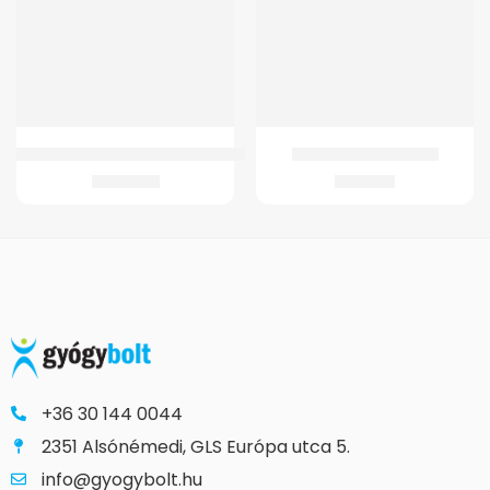
GMed WC Magasító 11 cm – kivehető karfával
GMed Bütyöktávtartó
19.910
Ft
1.652
Ft
+36 30 144 0044
2351 Alsónémedi, GLS Európa utca 5.
info@gyogybolt.hu