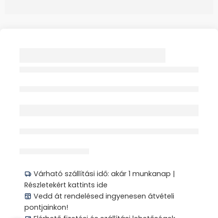
RIESTER BERLINER
REFLEX KALAPÁCS
ACÉL BÁRD ALAKÚ 1X
Elfogyott
érdeklődik jelenleg
Megosztás
Várható szállítási idő: akár 1 munkanap |
Részletekért kattints ide
Vedd át rendelésed ingyenesen átvételi
pontjainkon!