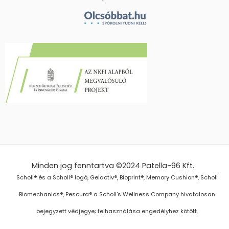
Minden jog fenntartva ©2024
Patella-96 Kft.
Scholl® és a Scholl® logó, Gelactiv®, Bioprint®, Memory Cushion®, Scholl
Biomechanics®, Pescura® a Scholl’s Wellness Company hivatalosan
bejegyzett védjegye; felhasználása engedélyhez kötött.