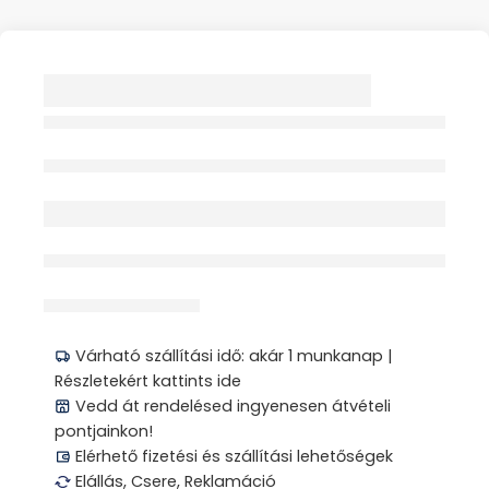
REFLUXPÁRNA 3
FUNKCIÓS 1X
MEDIZEN
Elfogyott
érdeklődik jelenleg
Megosztás
Várható szállítási idő: akár 1 munkanap |
Részletekért kattints ide
Vedd át rendelésed ingyenesen átvételi
pontjainkon!
Elérhető fizetési és szállítási lehetőségek
Elállás, Csere, Reklamáció