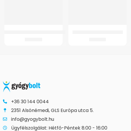
GMED 4344 JÁRÓBOT ANATÓMIAI FOGANTYÚS JOBBKEZES TELESZKÓPOS
GMed 4342 Világító Járóbot
2.937
Ft
4.671
Ft
+36 30 144 0044
2351 Alsónémedi, GLS Európa utca 5.
info@gyogybolt.hu
Ügyfélszolgálat: Hétfő-Péntek 8:00 - 16:00