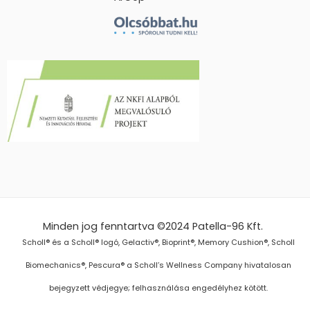
Minden jog fenntartva ©2024
Patella-96 Kft.
Scholl® és a Scholl® logó, Gelactiv®, Bioprint®, Memory Cushion®, Scholl
Biomechanics®, Pescura® a Scholl’s Wellness Company hivatalosan
bejegyzett védjegye; felhasználása engedélyhez kötött.