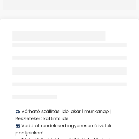
PUMPA HIGANYOS
VÉRNYOMÁSMÉRŐHÖ
Z SZELEPES 1X REXTRA
Elfogyott
érdeklődik jelenleg
Megosztás
Várható szállítási idő: akár 1 munkanap |
Részletekért kattints ide
Vedd át rendelésed ingyenesen átvételi
pontjainkon!