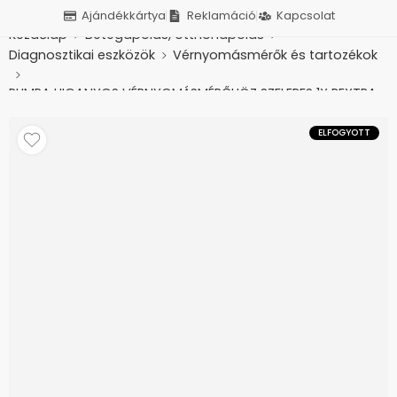
Ajándékkártya
Reklamáció
Kapcsolat
Kezdőlap
Betegápolás, otthonápolás
Diagnosztikai eszközök
Vérnyomásmérők és tartozékok
PUMPA HIGANYOS VÉRNYOMÁSMÉRŐHÖZ SZELEPES 1X REXTRA
ELFOGYOTT