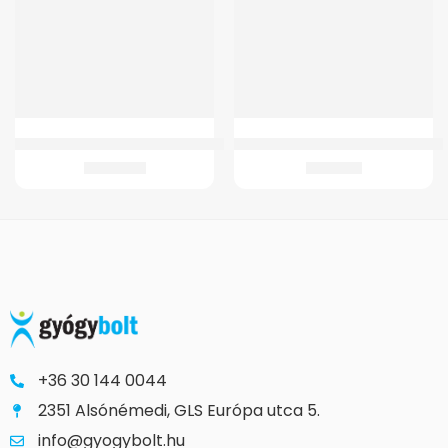
GM Légpárnás bokarögzítő pumpával
GMed DET-3021 Infravörös Érinté
10.961
Ft
6.017
Ft
+36 30 144 0044
2351 Alsónémedi, GLS Európa utca 5.
info@gyogybolt.hu