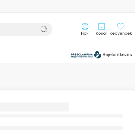
Fiók
Kosár
Kedvencek
Bejelentkezés
 PEMETEFŰ TEA
 HERBÁRIA