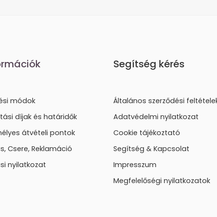
ormációk
Segítség kérés
tési módok
Általános szerződési feltétele
ítási díjak és határidők
Adatvédelmi nyilatkozat
élyes átvételi pontok
Cookie tájékoztató
lás, Csere, Reklamáció
Segítség & Kapcsolat
ási nyilatkozat
Impresszum
Megfelelőségi nyilatkozatok