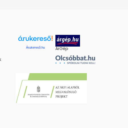
Árukereső.hu
ÁrGép
k