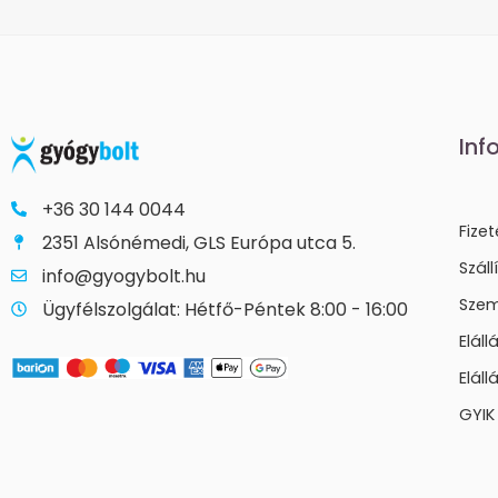
Inf
+36 30 144 0044
Fize
2351 Alsónémedi, GLS Európa utca 5.
Száll
info@gyogybolt.hu
Szem
Ügyfélszolgálat: Hétfő-Péntek 8:00 - 16:00
Elál
Eláll
GYIK