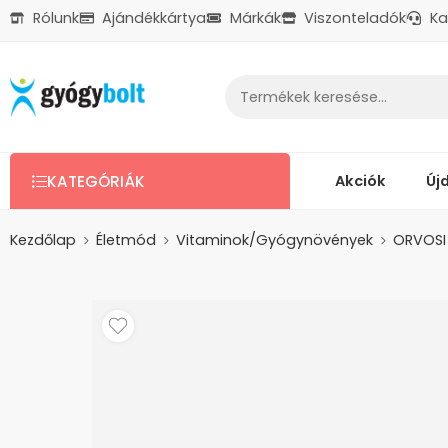
Rólunk
Ajándékkártya
Márkák
Viszonteladók
Ka
Ajándékkártya
Reklamáció
Kapcsolat
Akciók
Új
KATEGÓRIÁK
Kezdőlap
Életmód
Vitaminok/Gyógynövények
ORVOSI 