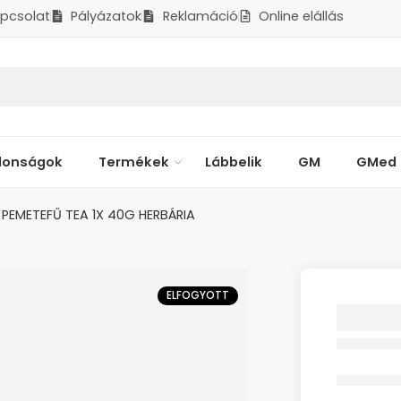
pcsolat
Pályázatok
Reklamáció
Online elállás
donságok
Termékek
Lábbelik
GM
GMed
PEMETEFŰ TEA 1X 40G HERBÁRIA
ELFOGYOTT
ORVOSI
1X 40G