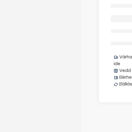
Elfogyott
Megos
Várhat
ide
Vedd 
Elérhe
Elállá