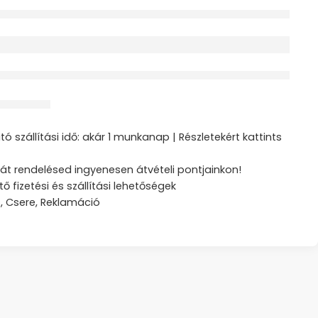
érdeklődik jelenleg
ztás
ó szállítási idő: akár 1 munkanap | Részletekért kattints
át rendelésed ingyenesen átvételi pontjainkon!
tő fizetési és szállítási lehetőségek
s, Csere, Reklamáció