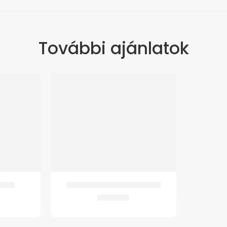
További ajánlatok
8 cm
GMed 4342 Világító Járóbot
4.671
Ft