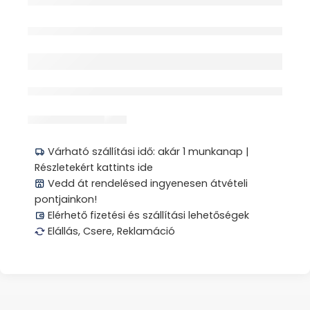
Elfogyott
érdeklődik jelenleg
Megosztás
Várható szállítási idő: akár 1 munkanap |
Részletekért kattints ide
Vedd át rendelésed ingyenesen átvételi
pontjainkon!
Elérhető fizetési és szállítási lehetőségek
Elállás, Csere, Reklamáció