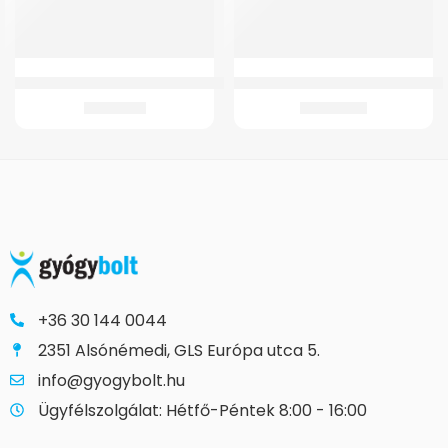
GMed WC Magasító 11 cm – kivehető karfával
GM WC Magasító 10 cm – fedél nél
19.910
Ft
13.245
Ft
+36 30 144 0044
2351 Alsónémedi, GLS Európa utca 5.
info@gyogybolt.hu
Ügyfélszolgálat: Hétfő-Péntek 8:00 - 16:00