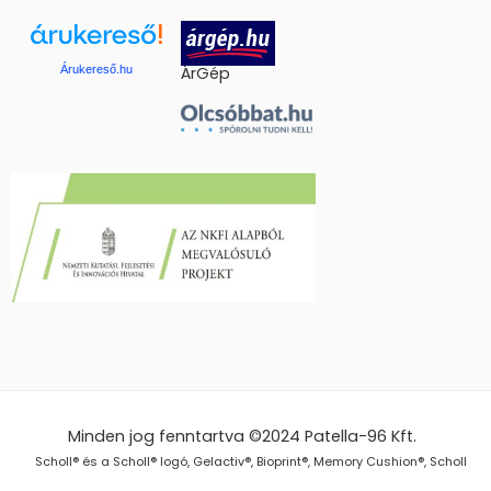
Árukereső.hu
ÁrGép
Minden jog fenntartva ©2024
Patella-96 Kft.
Scholl® és a Scholl® logó, Gelactiv®, Bioprint®, Memory Cushion®, Scholl