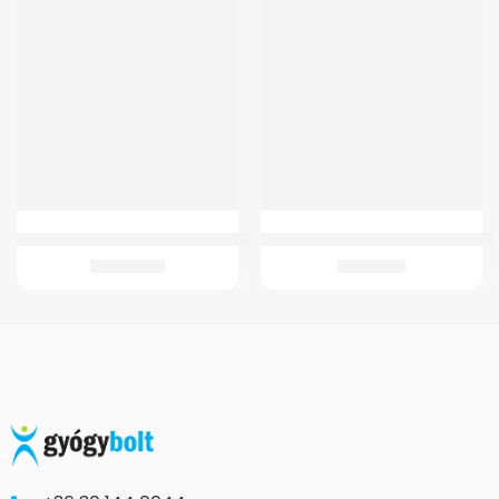
GM 2 WC Magasító 15 cm – fedél nélkül
Wc Ülőke GM 4021 Gördülő Szobai
13.980
Ft
9.432
Ft