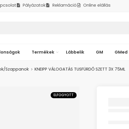
pcsolat
Pályázatok
Reklamáció
Online elállás
donságok
Termékek
Lábbelik
GM
GMed
ok/Szappanok
KNEIPP VÁLOGATÁS TUSFÜRDŐ SZETT 3X 75ML
ELFOGYOTT
KNEIPP
TUSFÜR
75ML