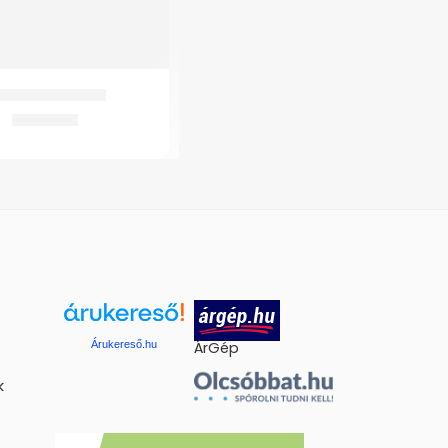
-K8 Térdortézis
8.022
Ft
Árukereső.hu
ÁrGép
k