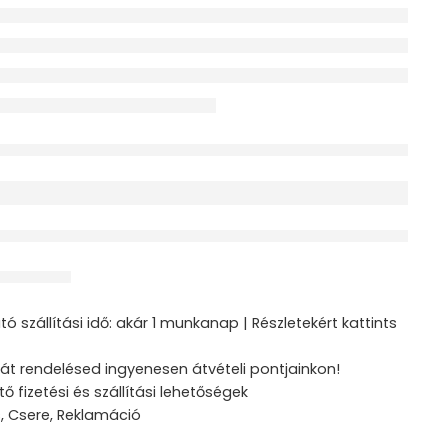
érdeklődik jelenleg
ztás
ó szállítási idő: akár 1 munkanap | Részletekért kattints
át rendelésed ingyenesen átvételi pontjainkon!
tő fizetési és szállítási lehetőségek
s, Csere, Reklamáció