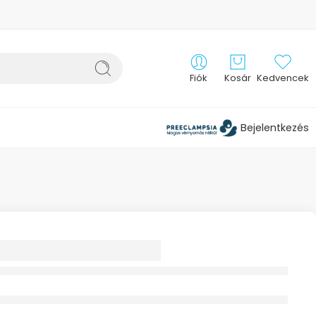
Fiók
Kosár
Kedvencek
Bejelentkezés
 VÁLOGATÁS
DŐ SZETT 3X