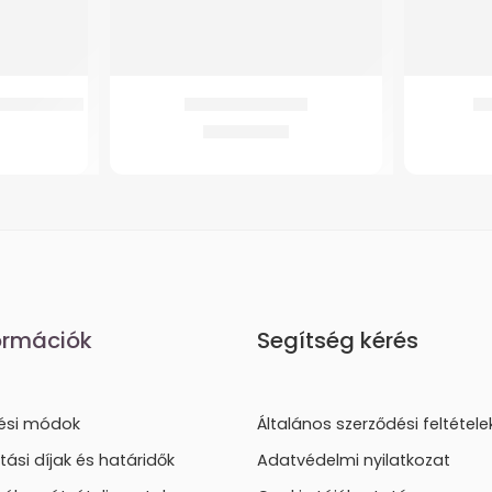
Magasitóhoz
Betegemelő hám
GM
39.900
Ft
ormációk
Segítség kérés
tési módok
Általános szerződési feltétele
ítási díjak és határidők
Adatvédelmi nyilatkozat