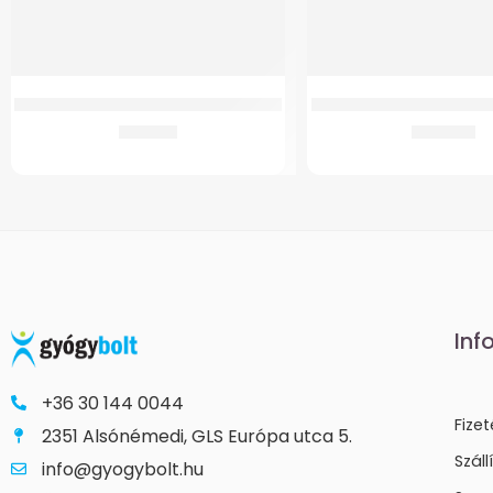
Botvéggumi GM 4262 Fix járókerethez
GM rögzítő fül GM2 WC 
470
Ft
1.341
Ft
Inf
+36 30 144 0044
Fize
2351 Alsónémedi, GLS Európa utca 5.
Száll
info@gyogybolt.hu