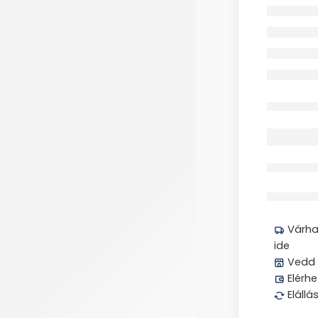
Elfogyott
Megos
Várhat
ide
Vedd 
Elérhe
Elállá