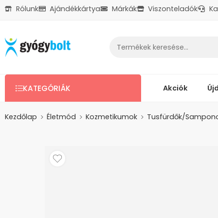
Rólunk
Ajándékkártya
Márkák
Viszonteladók
Ka
Ajándékkártya
Reklamáció
Kapcsolat
Akciók
Új
KATEGÓRIÁK
Kezdőlap
Életmód
Kozmetikumok
Tusfürdők/Sampon