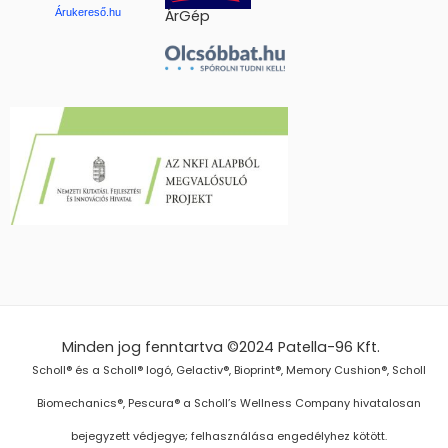
Árukereső.hu
ÁrGép
Minden jog fenntartva ©2024
Patella-96 Kft.
Scholl® és a Scholl® logó, Gelactiv®, Bioprint®, Memory Cushion®, Scholl
Biomechanics®, Pescura® a Scholl’s Wellness Company hivatalosan
bejegyzett védjegye; felhasználása engedélyhez kötött.