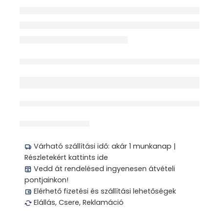
Elfogyott
érdeklődik jelenleg
Megosztás
Várható szállítási idő: akár 1 munkanap |
Részletekért kattints ide
Vedd át rendelésed ingyenesen átvételi
pontjainkon!
Elérhető fizetési és szállítási lehetőségek
Elállás, Csere, Reklamáció