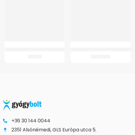
Huzat GMed Melegvizes tömlőre
GM-B11 Ágyék-keresztcsonti ortézi
509
Ft
12.592
Ft
+36 30 144 0044
2351 Alsónémedi, GLS Európa utca 5.