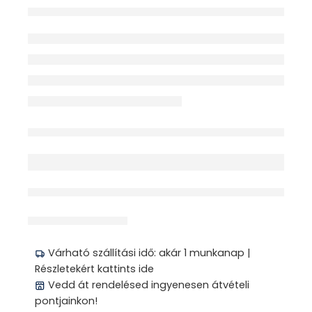
NAP 200ML
Elfogyott
érdeklődik jelenleg
Megosztás
Várható szállítási idő: akár 1 munkanap |
Részletekért kattints ide
Vedd át rendelésed ingyenesen átvételi
pontjainkon!