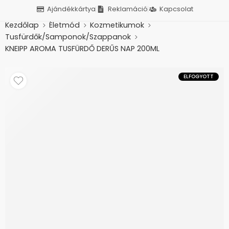
Ajándékkártya
Reklamáció
Kapcsolat
Kezdőlap
Életmód
Kozmetikumok
Tusfürdők/Samponok/Szappanok
KNEIPP AROMA TUSFÜRDŐ DERŰS NAP 200ML
ELFOGYOTT