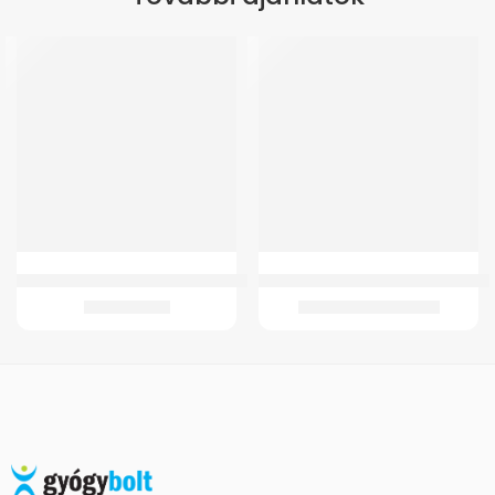
Wp4010 Elektromos belteri kerekesszék
GM 4310 Egyenes fürdőkád kapasz
557.530
Ft
2.867
Ft
–
5.502
Ft