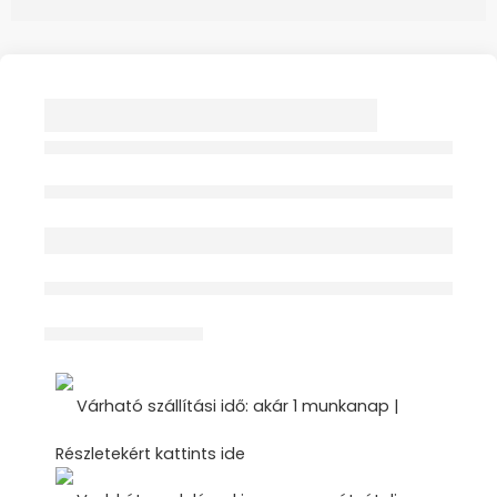
VIZELETGYŰJTŐ ZSÁK
TARTÓ MŰANYAG
ÁGYRA AKASZTHATÓ
Elfogyott
1X
érdeklődik jelenleg
Megosztás
Várható szállítási idő: akár 1 munkanap |
Részletekért kattints ide