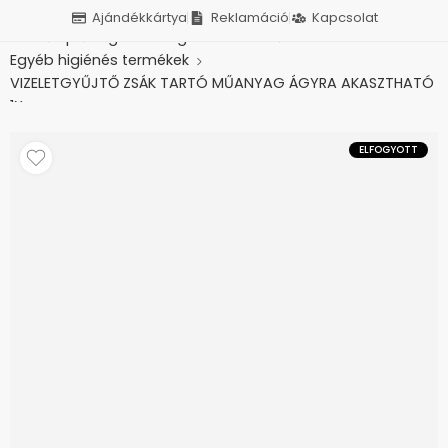
Ajándékkártya
Reklamáció
Kapcsolat
Kezdőlap
Higiénés segédeszközök
Egyéb higiénés termékek
VIZELETGYŰJTŐ ZSÁK TARTÓ MŰANYAG ÁGYRA AKASZTHATÓ
1X
ELFOGYOTT