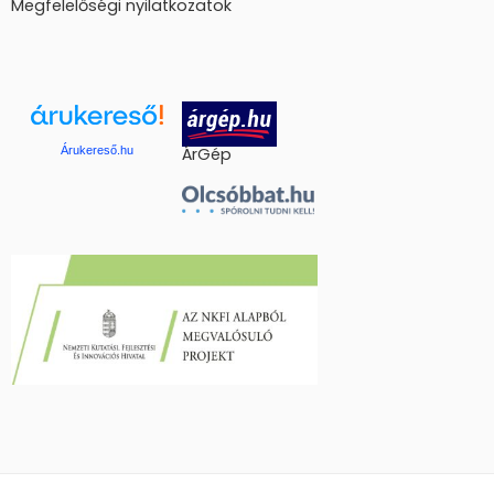
Megfelelőségi nyilatkozatok
Árukereső.hu
ÁrGép