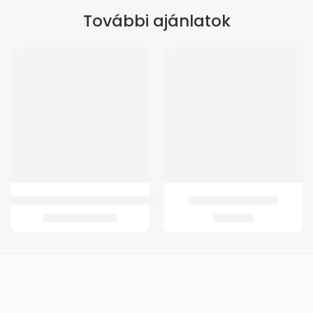
További ajánlatok
ÚJ
Botvéggumi GM 4372 Könyökmankóhoz
GMed Béka ujjrögzítő
470
Ft
–
495
Ft
1.243
Ft