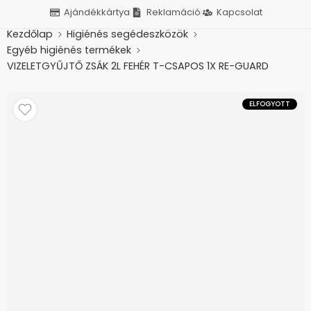
Ajándékkártya
Reklamáció
Kapcsolat
Kezdőlap
Higiénés segédeszközök
Egyéb higiénés termékek
VIZELETGYŰJTŐ ZSÁK 2L FEHÉR T-CSAPOS 1X RE-GUARD
ELFOGYOTT