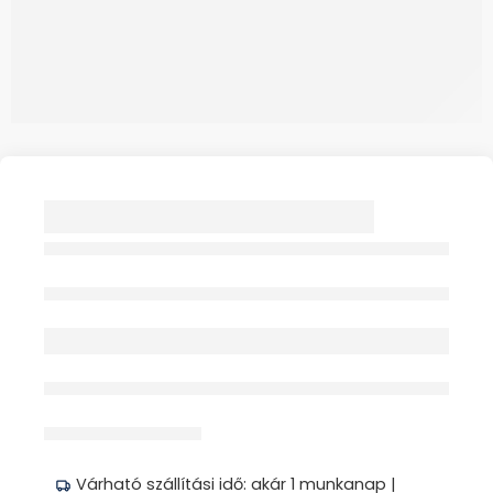
VIZELETGYŰJTŐ ZSÁK
2L FEHÉR T-CSAPOS
1X RE-GUARD
Elfogyott
érdeklődik jelenleg
Megosztás
Várható szállítási idő: akár 1 munkanap |