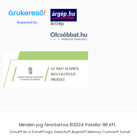
Árukereső.hu
ÁrGép
Minden jog fenntartva ©2024
Patella-96 Kft.
Scholl® és a Scholl® logó, Gelactiv®, Bioprint®, Memory Cushion®, Scholl