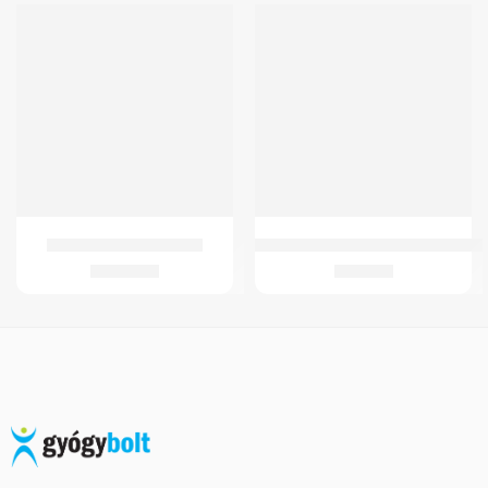
ÚJ
GMed Vágható tépőzár
GMed DMT-437 Digitális Flexibilis 
4.030
Ft
1.415
Ft