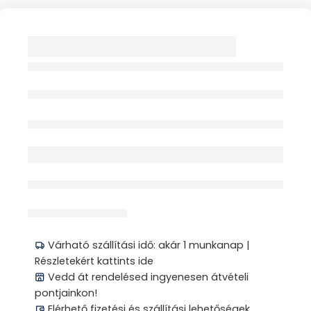
MX COMPACT
VÉRNYOMÁSMÉRŐ
FELKAROS 1X
MX86005
Elfogyott
érdeklődik jelenleg
Megosztás
Várható szállítási idő: akár 1 munkanap |
Részletekért kattints ide
Vedd át rendelésed ingyenesen átvételi
pontjainkon!
Elérhető fizetési és szállítási lehetőségek