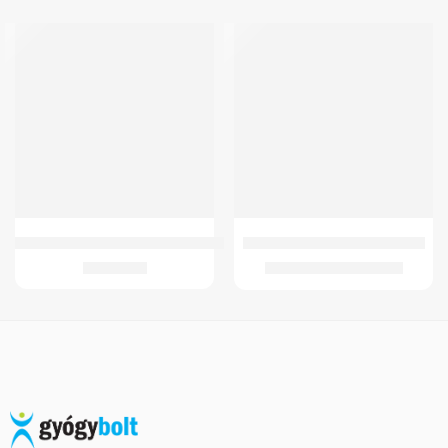
-50%
GM-B11 Ágyék-keresztcsonti ortézis
GMed 8F Oxigén koncentrátor
12.592
Ft
109.122
Ft
218.244
Ft