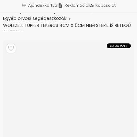
Ajándékkártya
Reklamáció
Kapcsolat
Kezdőlap
Orvosi és ápolási eszközök
Egyéb orvosi segédeszközök
WOLFZELL TUPFER TEKERCS 4CM X 5CM NEM STERIL 12 RÉTEGŰ
2X 500DB
ELFOGYOTT