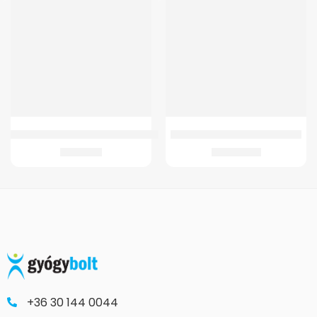
GMed 2478 Formatervezett zuhanyzó ülőke
GM 4021/G Gördülő szobai WC
9.392
Ft
35.070
Ft
+36 30 144 0044