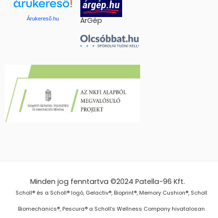
Árukereső.hu
ÁrGép
Minden jog fenntartva ©2024
Patella-96 Kft.
Scholl® és a Scholl® logó, Gelactiv®, Bioprint®, Memory Cushion®, Scholl
Biomechanics®, Pescura® a Scholl’s Wellness Company hivatalosan