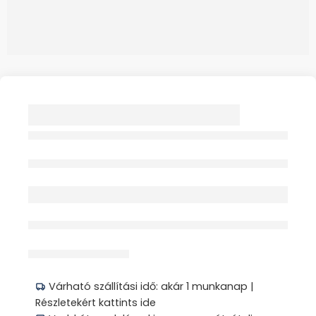
WOLFZELL TUPFER
TEKERCS 4CM X 5CM
NEM STERIL 12
Elfogyott
RÉTEGŰ 2X 500DB
érdeklődik jelenleg
Megosztás
Várható szállítási idő: akár 1 munkanap |
Részletekért kattints ide