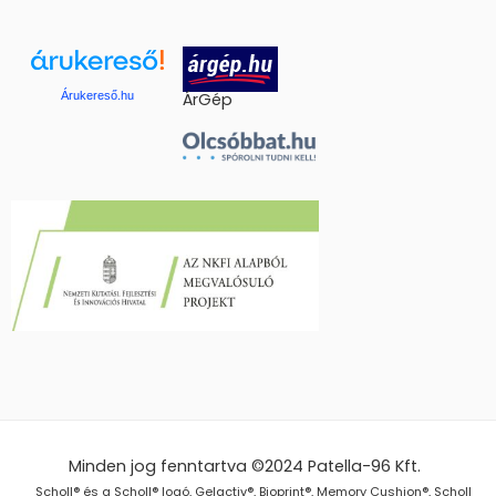
Árukereső.hu
ÁrGép
Minden jog fenntartva ©2024
Patella-96 Kft.
Scholl® és a Scholl® logó, Gelactiv®, Bioprint®, Memory Cushion®, Scholl