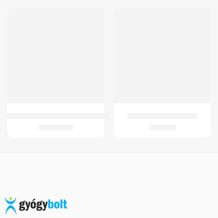
GM 4200 Kerekesszék (adapteres)
GMed-C3 Schanz gallér
75.838
Ft
1.570
Ft