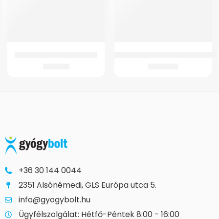
GMed Szilikonos térdszorító
Wc Ülőke GM 4021 Fix Szobai WC-h
5.141
Ft
9.432
Ft
+36 30 144 0044
2351 Alsónémedi, GLS Európa utca 5.
info@gyogybolt.hu
Ügyfélszolgálat: Hétfő-Péntek 8:00 - 16:00