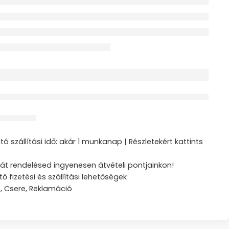
érdeklődik jelenleg
ztás
ó szállítási idő: akár 1 munkanap | Részletekért kattints
át rendelésed ingyenesen átvételi pontjainkon!
tő fizetési és szállítási lehetőségek
s, Csere, Reklamáció