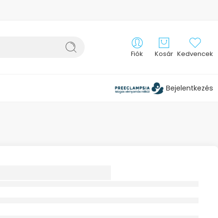
Fiók
Kosár
Kedvencek
Bejelentkezés
 BOA
ÖGZÍTŐ
IKUS THUASNE