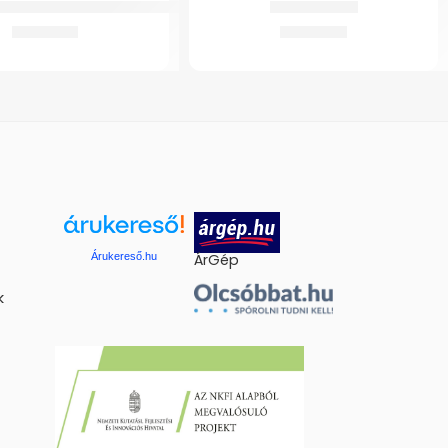
ed Ultrahangos Inhalátorhoz
GM Walker Fix
2.075
Ft
21.831
Ft
Árukereső.hu
ÁrGép
k