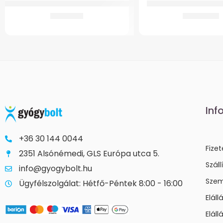
Gmed 4343 Járóbot Anatómiai Fogantyúval
GM WC Magasító 15 cm 
3.288
Ft
13.245
Ft
Inf
+36 30 144 0044
Fize
2351 Alsónémedi, GLS Európa utca 5.
Száll
info@gyogybolt.hu
Szem
Ügyfélszolgálat: Hétfő-Péntek 8:00 - 16:00
Elál
Eláll