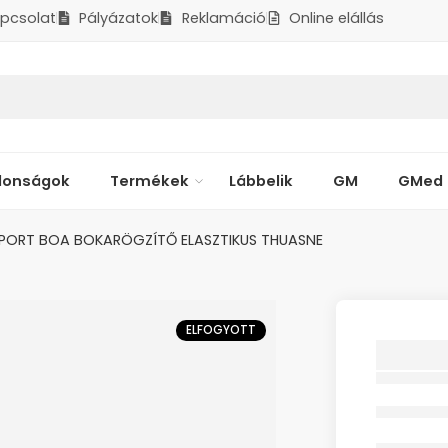
pcsolat
Pályázatok
Reklamáció
Online elállás
donságok
Termékek
Lábbelik
GM
GMed
PORT BOA BOKARÖGZÍTŐ ELASZTIKUS THUASNE
ELFOGYOTT
SPORT
BOKAR
ELASZT