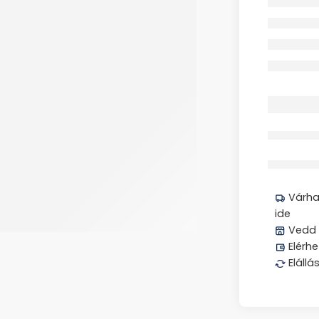
Megos
Várhat
ide
Vedd 
Elérhe
Elállá