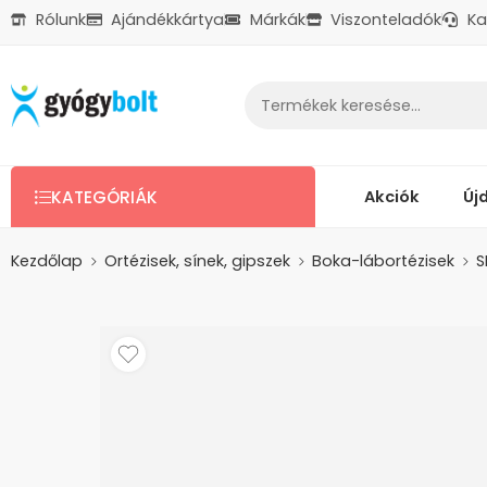
Rólunk
Ajándékkártya
Márkák
Viszonteladók
Ka
Ajándékkártya
Reklamáció
Kapcsolat
Akciók
Új
KATEGÓRIÁK
Kezdőlap
Ortézisek, sínek, gipszek
Boka-lábortézisek
S