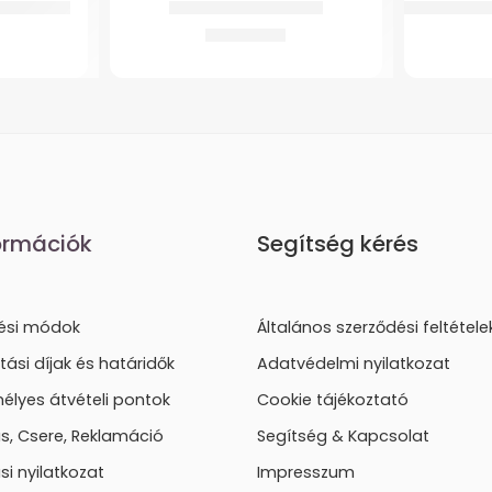
– fedéllel
GMed-K9 Térdortézis
Adapter Gm
13.658
Ft
ormációk
Segítség kérés
tési módok
Általános szerződési feltétele
ítási díjak és határidők
Adatvédelmi nyilatkozat
élyes átvételi pontok
Cookie tájékoztató
lás, Csere, Reklamáció
Segítség & Kapcsolat
ási nyilatkozat
Impresszum