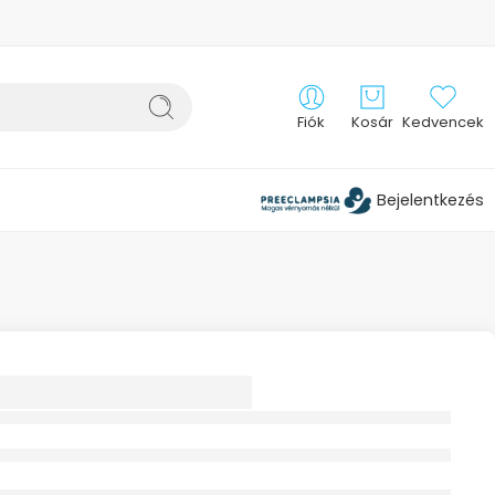
Fiók
Kosár
Kedvencek
Bejelentkezés
ÖTŐ LÁGYÉKRA
ALI JOBBOS
MED