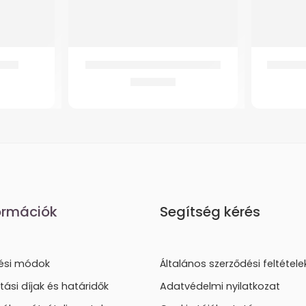
artó
GMED KARTARTÓ HEVEDER BÉZS
GM 4300
3.520
Ft
ormációk
Segítség kérés
tési módok
Általános szerződési feltétele
ítási díjak és határidők
Adatvédelmi nyilatkozat