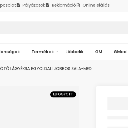
pcsolat
Pályázatok
Reklamáció
Online elállás
donságok
Termékek
Lábbelik
GM
GMed
KÖTŐ LÁGYÉKRA EGYOLDALI JOBBOS SALA-MED
ELFOGYOTT
SÉRVK
EGYOLD
SALA-