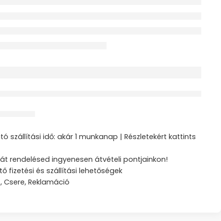
érdeklődik jelenleg
ztás
ó szállítási idő: akár 1 munkanap | Részletekért kattints
át rendelésed ingyenesen átvételi pontjainkon!
tő fizetési és szállítási lehetőségek
s, Csere, Reklamáció