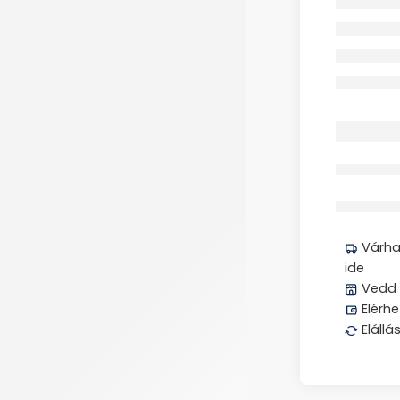
Megos
Várhat
ide
Vedd 
Elérhe
Elállá