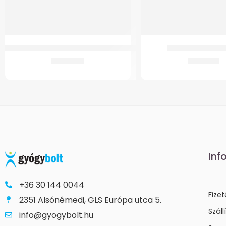
Adapter GMed Yk-Bpa2 Vérnyomásmérőhöz
GMed Bütyöktávt
2.023
Ft
1.652
Ft
Inf
+36 30 144 0044
Fize
2351 Alsónémedi, GLS Európa utca 5.
Száll
info@gyogybolt.hu