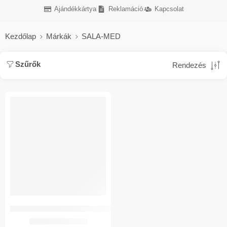
Ajándékkártya
Reklamáció
Kapcsolat
Kezdőlap
Márkák
SALA-MED
Szűrők
Rendezés
AKCIÓ
SÉRVKÖTŐ HASRA NŐI ADAPTÁLHATÓ SALA-MED
7.629
Ft
15.259
Ft