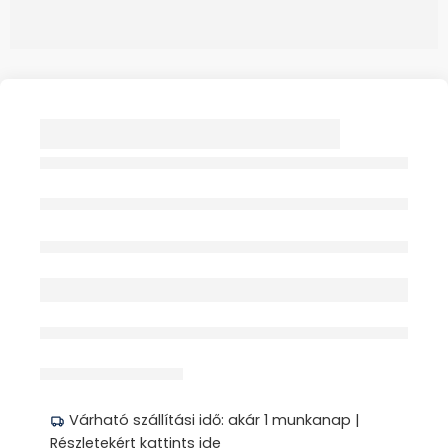
SCHOLL ZAFIRAH 3.0
PAPUCS 38 NŐI
SÖTÉTKÉK
MULTICOLOR 1PÁR
Elfogyott
érdeklődik jelenleg
Megosztás
Várható szállítási idő: akár 1 munkanap |
Részletekért kattints ide