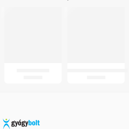
GMed Párnaemelő
GM 4321 Kifordítható fürdőkád ülők
12.250
Ft
27.661
Ft