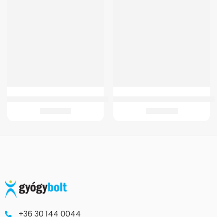
GM-B11 Ágyék-keresztcsonti ortézis
GM 2 WC Magasító 15 cm – fedéllel
12.567
Ft
16.245
Ft
+36 30 144 0044