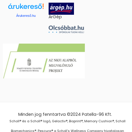
Árukereső.hu
ÁrGép
Minden jog fenntartva ©2024
Patella-96 Kft.
Scholl® és a Scholl® logó, Gelactiv®, Bioprint®, Memory Cushion®, Scholl
Biomechanics®, Pescura® a Scholl’s Wellness Company hivatalosan