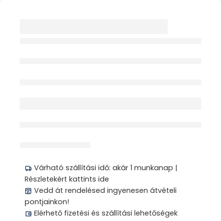
SCHOLL SERGIO
BOKACSIZMA 40
FÉRFI TAUPE 1PÁR
Elfogyott
érdeklődik jelenleg
Megosztás
Várható szállítási idő: akár 1 munkanap |
Részletekért kattints ide
Vedd át rendelésed ingyenesen átvételi
pontjainkon!
Elérhető fizetési és szállítási lehetőségek