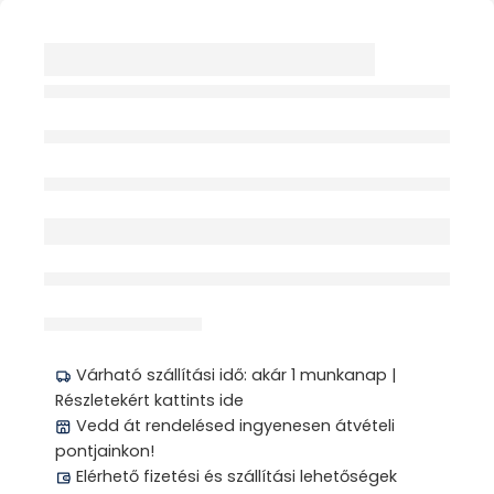
SCHOLL SABAUDIA
PAPUCS 40 NŐI
EZÜST 1PÁR
Elfogyott
érdeklődik jelenleg
Megosztás
Várható szállítási idő: akár 1 munkanap |
Részletekért kattints ide
Vedd át rendelésed ingyenesen átvételi
pontjainkon!
Elérhető fizetési és szállítási lehetőségek