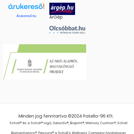
Árukereső.hu
ÁrGép
Minden jog fenntartva ©2024
Patella-96 Kft.
Scholl® és a Scholl® logó, Gelactiv®, Bioprint®, Memory Cushion®, Scholl
Biomechanics®, Pescura® a Scholl’s Wellness Company hivatalosan