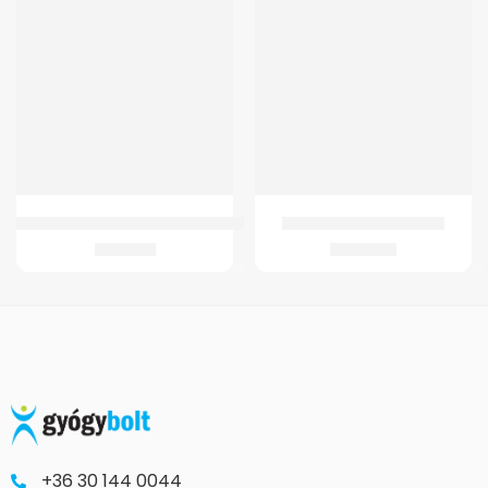
ÚJ
Tappancs GMed TENS MDTS100 készülékhez
GM 10 Férfi hasi sérvkötő
1.069
Ft
8.900
Ft
+36 30 144 0044