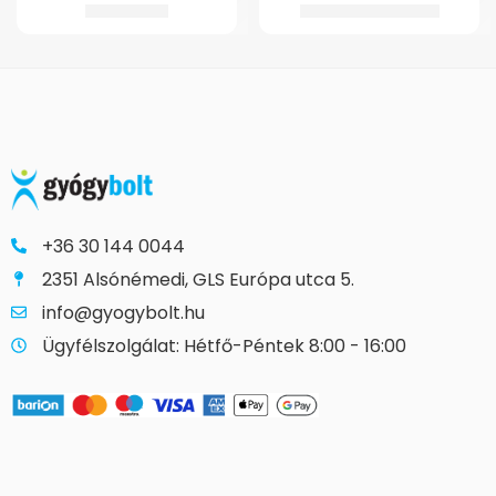
635.518
Ft
2.177
Ft
–
4.906
Ft
+36 30 144 0044
2351 Alsónémedi, GLS Európa utca 5.
info@gyogybolt.hu
Ügyfélszolgálat: Hétfő-Péntek 8:00 - 16:00