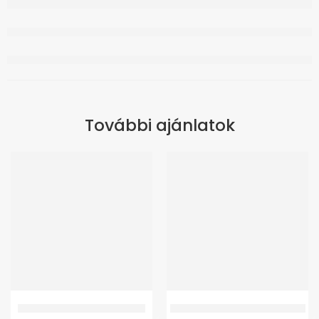
További ajánlatok
WT-M4BE Elektromos moped
GM Antidecubitus Betegalátét