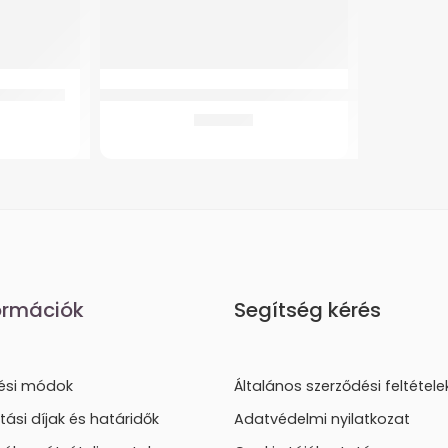
 térdpánt
GMed DMT-437 Digitális Flexibilis Lázmérő – Kutya
1.415
Ft
ormációk
Segítség kérés
tési módok
Általános szerződési feltétele
ítási díjak és határidők
Adatvédelmi nyilatkozat