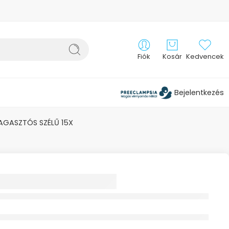
Fiók
Kosár
Kedvencek
Bejelentkezés
AGASZTÓS SZÉLŰ 15X
CKE IZOLÁCIÓS
 KENDŐ
CM RAGASZTÓS
15X