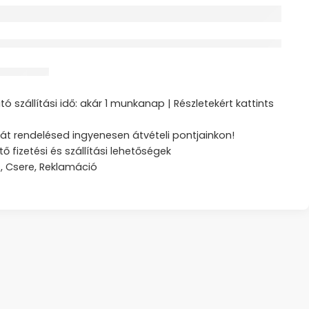
érdeklődik jelenleg
ztás
ó szállítási idő: akár 1 munkanap | Részletekért kattints
át rendelésed ingyenesen átvételi pontjainkon!
tő fizetési és szállítási lehetőségek
s, Csere, Reklamáció