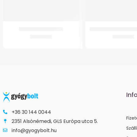
GM 4021 Fix szobai WC
GM-K3 Hűthető-fűthető
27.471
Ft
4.649
Ft
Inf
+36 30 144 0044
Fize
2351 Alsónémedi, GLS Európa utca 5.
Száll
info@gyogybolt.hu