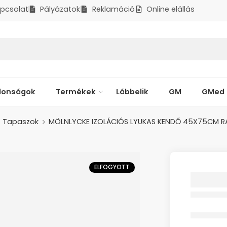
pcsolat
Pályázatok
Reklamáció
Online elállás
donságok
Termékek
Lábbelik
GM
GMed
Tapaszok
MÖLNLYCKE IZOLÁCIÓS LYUKAS KENDŐ 45X75CM R
ELFOGYOTT
MÖLNLY
LYUKAS
45X75
SZÉLŰ 
Elfogyott