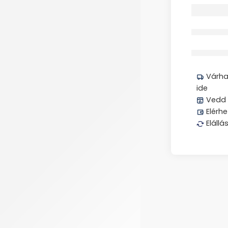
Megos
Várhat
ide
Vedd 
Elérhe
Elállá