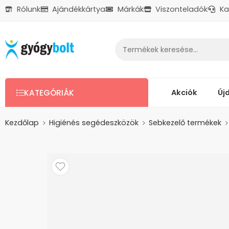
Rólunk
Ajándékkártya
Márkák
Viszonteladók
Ka
Ajándékkártya
Reklamáció
Kapcsolat
Akciók
Új
KATEGÓRIÁK
Kezdőlap
Higiénés segédeszközök
Sebkezelő termékek