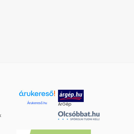
Árukereső.hu
ÁrGép
k