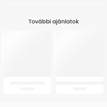
További ajánlatok
ÚJ
GMed SC12 Sztetoszkóp
Tappancs GMed TENS MDTS100 kés
4.365
Ft
1.069
Ft