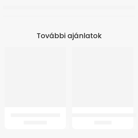
További ajánlatok
W4025 Elektromos Moped
Tappancs GMed TENS MDTS100 kés
635.518
Ft
1.069
Ft