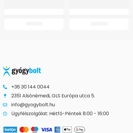
GMed Szilikonos térdszorító oldalmerevítéssel
GMed Gyermek és csecsemő pulz
6.179
Ft
7.051
Ft
+36 30 144 0044
2351 Alsónémedi, GLS Európa utca 5.
info@gyogybolt.hu
Ügyfélszolgálat: Hétfő-Péntek 8:00 - 16:00