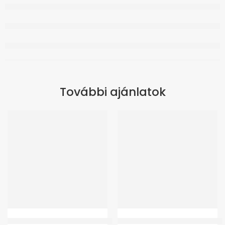
További ajánlatok
GMed XF624 Hanga Gyermek Betegágy
Premium Opticomfort könyökman