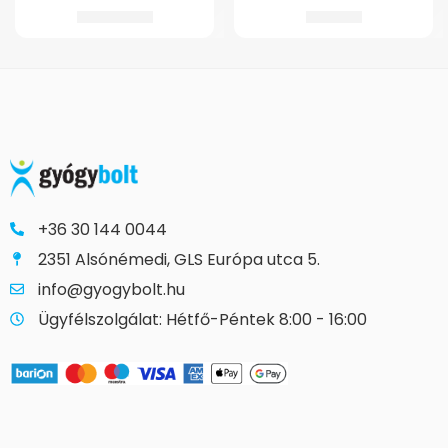
105.098
Ft
7.105
Ft
+36 30 144 0044
2351 Alsónémedi, GLS Európa utca 5.
info@gyogybolt.hu
Ügyfélszolgálat: Hétfő-Péntek 8:00 - 16:00