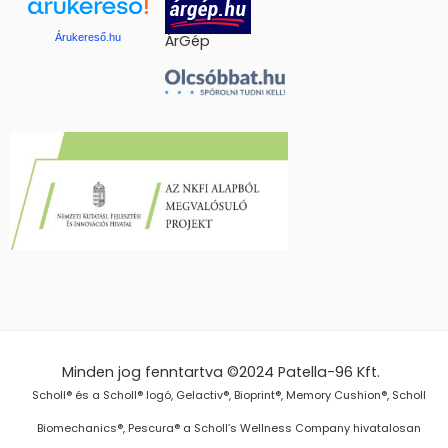
Árukereső.hu
ÁrGép
Minden jog fenntartva ©2024
Patella-96 Kft.
Scholl® és a Scholl® logó, Gelactiv®, Bioprint®, Memory Cushion®, Scholl
Biomechanics®, Pescura® a Scholl’s Wellness Company hivatalosan