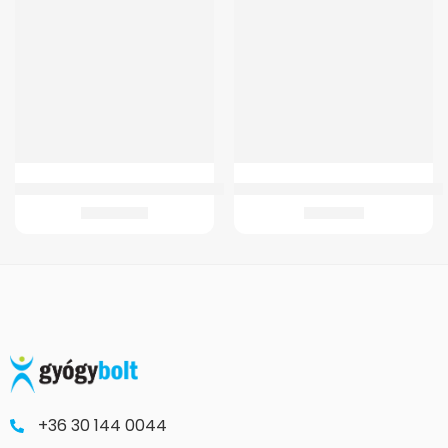
GM 4264 Összecsukható, lépegető járókeret
Adapter GMed Yk-Bpa2 Vérnyomá
13.780
Ft
2.023
Ft
+36 30 144 0044