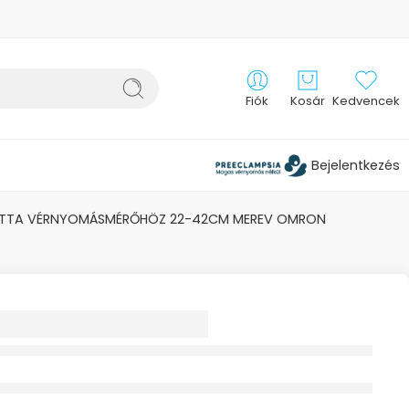
Fiók
Kosár
Kedvencek
Bejelentkezés
TTA VÉRNYOMÁSMÉRŐHÖZ 22-42CM MEREV OMRON
RT
SETTA
OMÁSMÉRŐHÖZ
CM MEREV
N