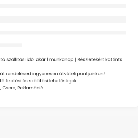
érdeklődik jelenleg
ztás
ó szállítási idő: akár 1 munkanap | Részletekért kattints
át rendelésed ingyenesen átvételi pontjainkon!
tő fizetési és szállítási lehetőségek
s, Csere, Reklamáció