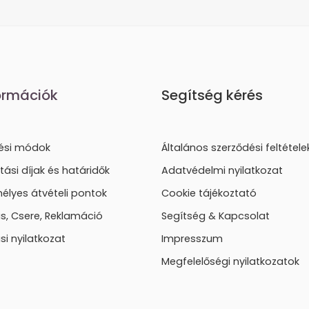
ormációk
Segítség kérés
tési módok
Általános szerződési feltétele
ítási díjak és határidők
Adatvédelmi nyilatkozat
élyes átvételi pontok
Cookie tájékoztató
lás, Csere, Reklamáció
Segítség & Kapcsolat
ási nyilatkozat
Impresszum
Megfelelőségi nyilatkozatok