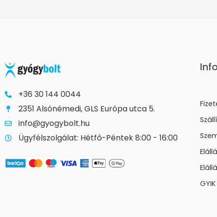
Inf
+36 30 144 0044
Fize
2351 Alsónémedi, GLS Európa utca 5.
Száll
info@gyogybolt.hu
Szem
Ügyfélszolgálat: Hétfő-Péntek 8:00 - 16:00
Elál
Eláll
GYIK