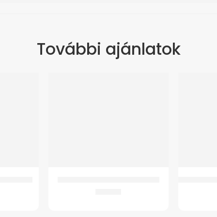
További ajánlatok
ábujjgyűrű
Huzat GMed Melegvizes tömlőre
Botvéggumi
509
Ft