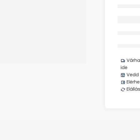
Elfogyott
Megos
Várhat
ide
Vedd 
Elérhe
Elállá