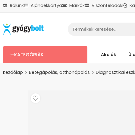
Rólunk
Ajándékkártya
Márkák
Viszonteladók
Ka
Ajándékkártya
Reklamáció
Kapcsolat
Akciók
Új
KATEGÓRIÁK
Kezdőlap
Betegápolás, otthonápolás
Diagnosztikai esz