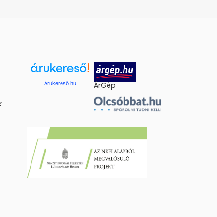
Árukereső.hu
ÁrGép
k