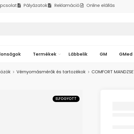
pcsolat
Pályázatok
Reklamáció
Online elállás
donságok
Termékek
Lábbelik
GM
GMed
közök
Vérnyomásmérők és tartozékok
COMFORT MANDZSE
ELFOGYOTT
COMFO
MANDZ
VÉRNY
22-42
OMRO