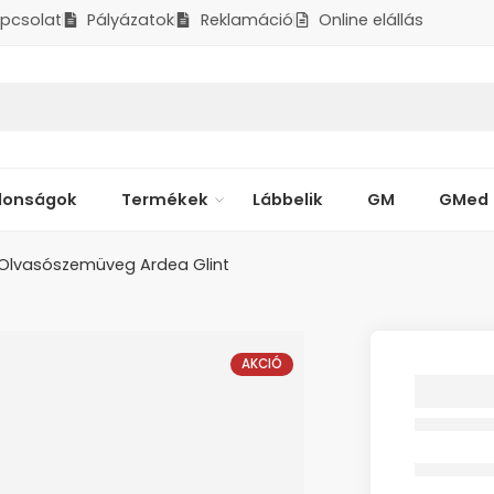
pcsolat
Pályázatok
Reklamáció
Online elállás
donságok
Termékek
Lábbelik
GM
GMed
Olvasószemüveg Ardea Glint
AKCIÓ
Olvas
Ardea G