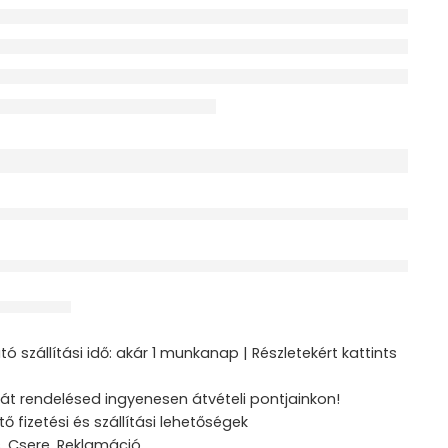
érdeklődik jelenleg
ztás
ó szállítási idő: akár 1 munkanap | Részletekért kattints
át rendelésed ingyenesen átvételi pontjainkon!
tő fizetési és szállítási lehetőségek
s, Csere, Reklamáció