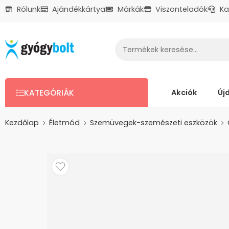
Rólunk
Ajándékkártya
Márkák
Viszonteladók
Ka
Ajándékkártya
Reklamáció
Kapcsolat
Akciók
Új
KATEGÓRIÁK
Kezdőlap
Életmód
Szemüvegek-szemészeti eszközök