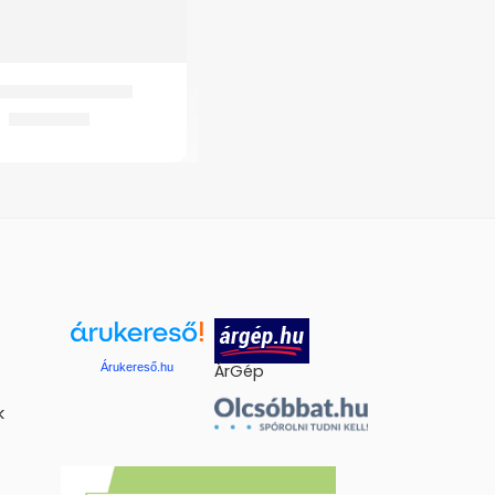
15 Könyökortézis
21.659
Ft
Árukereső.hu
ÁrGép
k