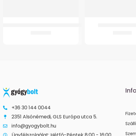
GM Antidecubitus matrac kompresszorral
GMed Szilikonos s
15.271
Ft
3.142
Ft
Inf
+36 30 144 0044
Fize
2351 Alsónémedi, GLS Európa utca 5.
Száll
info@gyogybolt.hu
Szem
Ügyfélszolgálat: Hétfő-Péntek 8:00 - 16:00