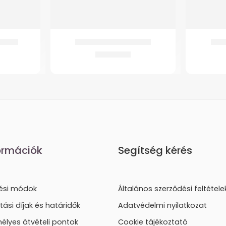
arokék
GM-W12 Csukló Ortézis
GM-W
4.945
Ft
ormációk
Segítség kérés
tési módok
Általános szerződési feltétele
ítási díjak és határidők
Adatvédelmi nyilatkozat
élyes átvételi pontok
Cookie tájékoztató