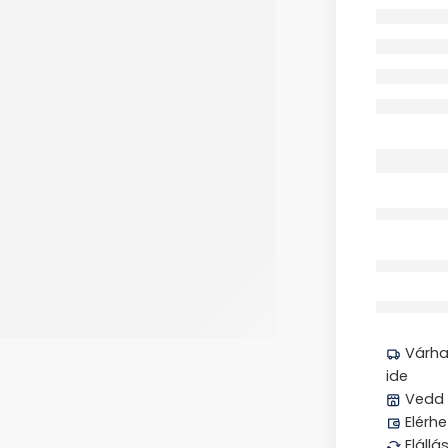
Megos
Várhat
ide
Vedd 
Elérhe
Elállá