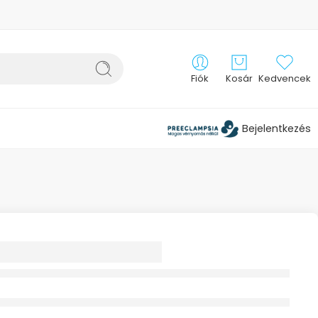
Fiók
Kosár
Kedvencek
Bejelentkezés
ószemüveg
lint