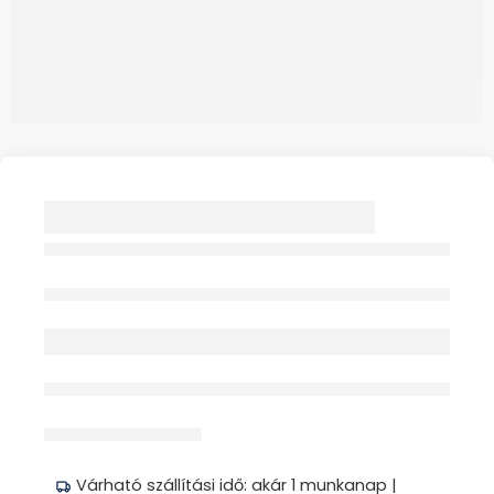
ALPINE FLYFIT
FÜLDUGÓ 1X 1PÁR
Elfogyott
érdeklődik jelenleg
Megosztás
Várható szállítási idő: akár 1 munkanap |