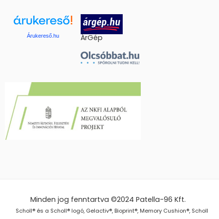
Árukereső.hu
ÁrGép
Minden jog fenntartva ©2024
Patella-96 Kft.
Scholl® és a Scholl® logó, Gelactiv®, Bioprint®, Memory Cushion®, Scholl