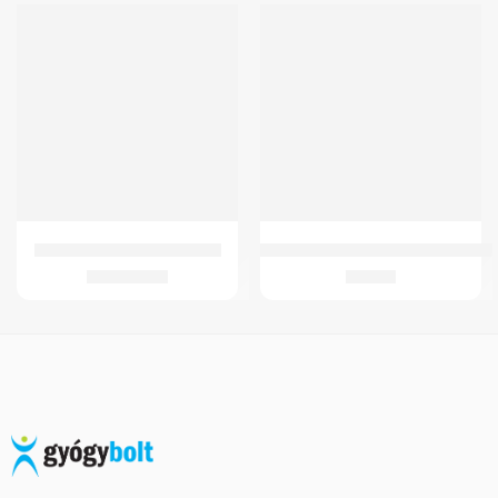
GM Antidecubitus ülőpárna
Csatlakozó+Gyógyszertartály GMe
48.074
Ft
756
Ft