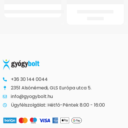
GM Pants Felnőtt Nadrágpelenka (hamarosan elérhető)
GMed Béka ujjrögzítő
1.243
Ft
+36 30 144 0044
2351 Alsónémedi, GLS Európa utca 5.
info@gyogybolt.hu
Ügyfélszolgálat: Hétfő-Péntek 8:00 - 16:00