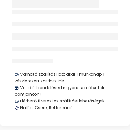
NYAKPÁRNA
FELFÚJHATÓ 1X
Elfogyott
érdeklődik jelenleg
Megosztás
Várható szállítási idő: akár 1 munkanap |
Részletekért kattints ide
Vedd át rendelésed ingyenesen átvételi
pontjainkon!
Elérhető fizetési és szállítási lehetőségek
Elállás, Csere, Reklamáció