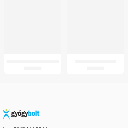
GMED KARTARTÓ HEVEDER BÉZS
GM-K4 Térdortézis Zárt
3.520
Ft
9.993
Ft