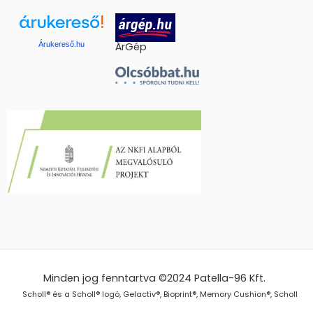
Árukereső.hu
ÁrGép
Minden jog fenntartva ©2024
Patella-96 Kft.
Scholl® és a Scholl® logó, Gelactiv®, Bioprint®, Memory Cushion®, Scholl