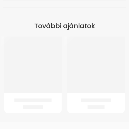
További ajánlatok
GM 4258 Acél rollátor
GMed Kádfellépő
34.899
Ft
6.650
Ft