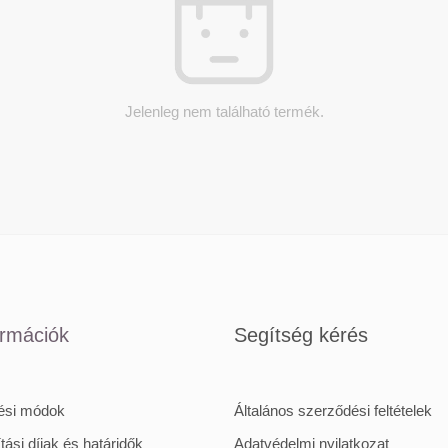
Jelenleg nem található termék.
ormációk
Segítség kérés
tési módok
Általános szerződési feltételek
ítási díjak és határidők
Adatvédelmi nyilatkozat