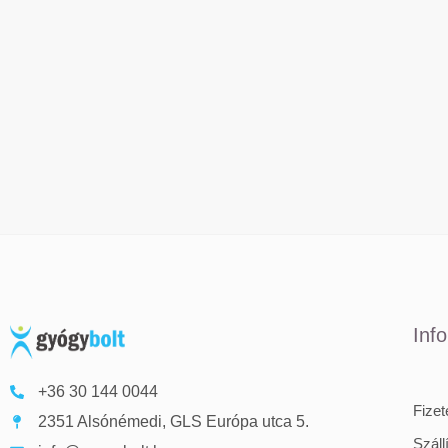
Inf
+36 30 144 0044
Fize
2351 Alsónémedi, GLS Európa utca 5.
Száll