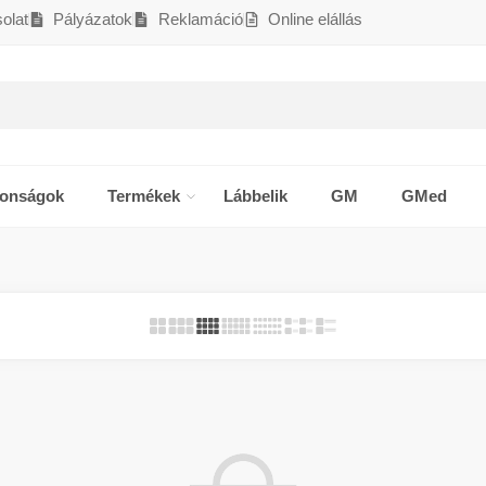
olat
Pályázatok
Reklamáció
Online elállás
donságok
Termékek
Lábbelik
GM
GMed