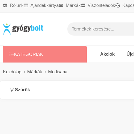
Rólunk
Ajándékkártya
Márkák
Viszonteladók
Kapcs
Ajándékkártya
Reklamáció
Kapcsolat
Akciók
Új
KATEGÓRIÁK
Kezdőlap
Márkák
Medisana
Szűrők