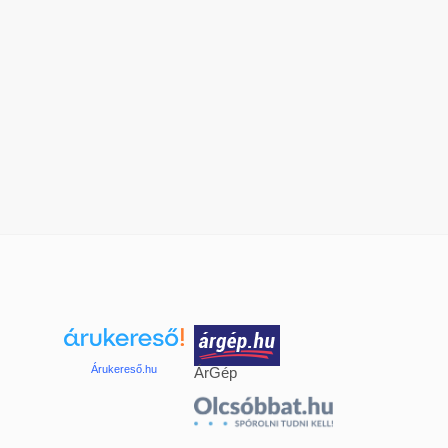
Árukereső.hu
ÁrGép