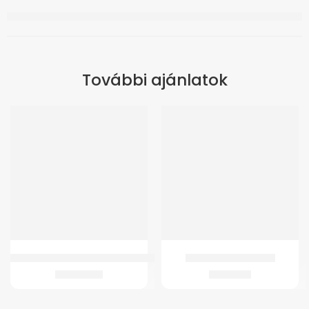
További ajánlatok
GMed KF-65K Beszélő felkaros vérnyomásmérő háttérvilágítással
GM-C6 Schanz Gallér
14.342
Ft
4.399
Ft