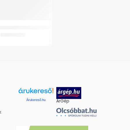
 Hanga Gyermek Betegágy
105.098
Ft
Árukereső.hu
ÁrGép
k