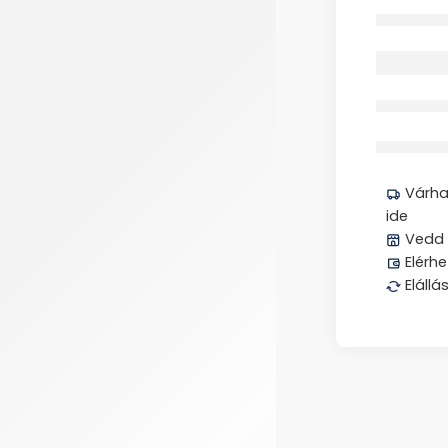
Elfogyott
Megos
Várhat
ide
Vedd 
Elérhe
Elállá