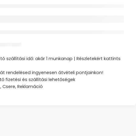
érdeklődik jelenleg
ztás
ó szállítási idő: akár 1 munkanap | Részletekért kattints
át rendelésed ingyenesen átvételi pontjainkon!
tő fizetési és szállítási lehetőségek
s, Csere, Reklamáció