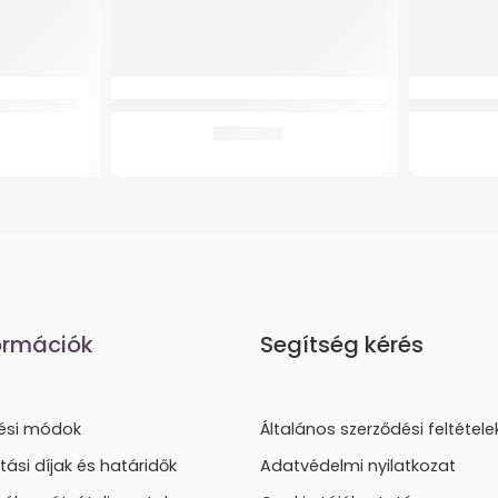
nti ortézis
Tappancs GMed TENS MDTS100 készülékhez
GMed XF624
1.069
Ft
ormációk
Segítség kérés
tési módok
Általános szerződési feltétele
ítási díjak és határidők
Adatvédelmi nyilatkozat