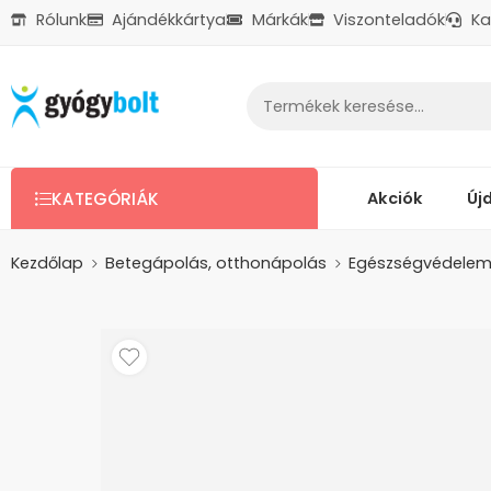
Rólunk
Ajándékkártya
Márkák
Viszonteladók
Ka
Ajándékkártya
Reklamáció
Kapcsolat
Akciók
Új
KATEGÓRIÁK
Kezdőlap
Betegápolás, otthonápolás
Egészségvédelem 