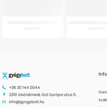
GMed Szilikonos Csuklószorító
GM-B8 Ágyék-keresztcso
4.060
Ft
10.696
Ft
Inf
+36 30 144 0044
Fize
2351 Alsónémedi, GLS Európa utca 5.
Száll
info@gyogybolt.hu