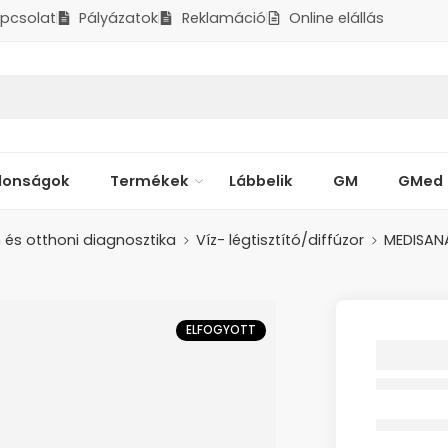
pcsolat
Pályázatok
Reklamáció
Online elállás
donságok
Termékek
Lábbelik
GM
GMed
és otthoni diagnosztika
Víz- légtisztító/diffúzor
MEDISAN
ELFOGYOTT
MEDISA
KÉSZÜL
ULTRA
AH662