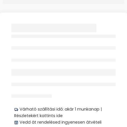
MASTER-AID
ORTOPAD JUNIOR
SZEMTAPASZ
FIÚKNAK MINTÁS 20X
Elfogyott
érdeklődik jelenleg
Megosztás
Várható szállítási idő: akár 1 munkanap |
Részletekért kattints ide
Vedd át rendelésed ingyenesen átvételi