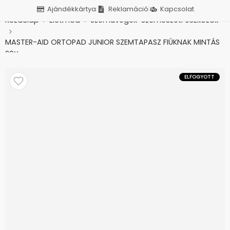
Ajándékkártya
Reklamáció
Kapcsolat
Kezdőlap
Életmód
Szemüvegek-szemészeti eszközök
MASTER-AID ORTOPAD JUNIOR SZEMTAPASZ FIÚKNAK MINTÁS
20X
ELFOGYOTT