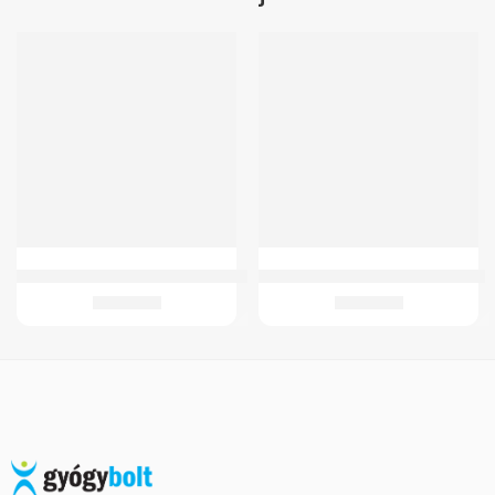
GMed WC Magasító 11 cm – kivehető karfával
GMed-W150 Teniszkönyök ortézis
19.910
Ft
3.534
Ft